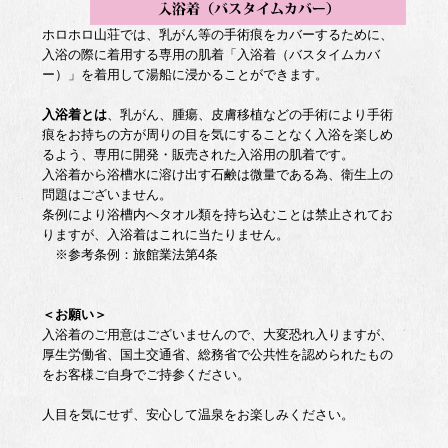
ホロホロ山荘では、乳がん等の手術痕をカバーするために、
入浴の際に着用する専用の肌着「入浴着（バスタイムカバ
ー）」を着用して湯船に浸かることができます。
入浴着とは
、乳がん、腫瘍、皮膚移植などの手術により手術
痕をお持ちの方が周りの目を気にすることなく入浴を楽しめ
るよう、専用に開発・販売された入浴用の肌着です。
入浴着から浴槽水に溶け出す石鹸は微量である為、衛生上の
問題はございません。
条例により浴槽内へタオル類を持ち込むことは禁止されてお
りますが、入浴着はこれに当たりません。
※参考条例：旅館業法第4条
＜お願い＞
入浴着のご用意はございませんので、大変恐れ入りますが、
厚生労働省、国土交通省、総務省で公共性を認められたもの
をお客様ご自身でご持参ください。
人目を気にせず、安心して温泉をお楽しみください。