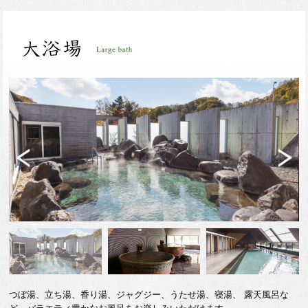
Previ
Next
ous
つぼ湯、立ち湯、香り湯、ジャグジー、うたせ湯、寝湯、 露天風呂な