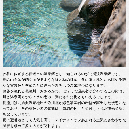
峡谷に位置する伊達市の温泉郷として知られるのが北湯沢温泉郷です。
夏の山全体が萌えあがるような緑と秋の紅葉、冬に露天風呂から眺める静
かな雪景色と季節ごとに違った趣をもつ温泉地帯になります。
峡谷を流れる長流川（おさるがわ）に沿って温泉宿が分布するこの街は、
川と温泉両方からの水の恵みに満たされた街ともいえるでしょう。
長流川は北湯沢温泉地区のみ川底が緑色凝灰岩の岩盤が露出した状態にな
っており、その黄色い岩の景観は「白絹の床」と名付けられた観光名所と
もなっています。
夏は避暑地として人気も高く、マイナスイオンあふれる空気とさわやかな
温泉を求めて多くの方が訪れます。