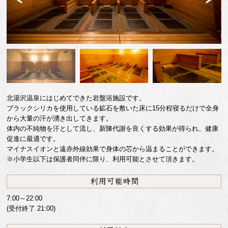
Previ
Next
ous
北湯沢温泉にはじめてできた岩盤浴施設です。
ブラックシリカを使用している鉱石を敷いた床に15分程寝るだけで全身
から大量の汗が湧き出してきます。
体内の不純物を汗として流し、新陳代謝を良くする効果が得られ、健康
促進に最適です。
マイナスイオンと遠赤外線効果で身体の芯から温まることができます。
※小学生以下は保護者同伴に限り、利用可能とさせて頂きます。
7:00～22:00
(受付終了 21:00)