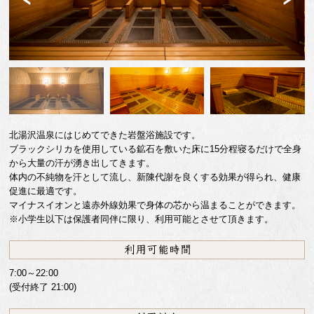
Previ
Next
ous
北湯沢温泉にはじめてできた岩盤浴施設です。
ブラックシリカを使用している鉱石を敷いた床に15分程寝るだけで全身
から大量の汗が湧き出してきます。
体内の不純物を汗として流し、新陳代謝を良くする効果が得られ、健康
促進に最適です。
マイナスイオンと遠赤外線効果で身体の芯から温まることができます。
※小学生以下は保護者同伴に限り、利用可能とさせて頂きます。
7:00～22:00
(受付終了 21:00)