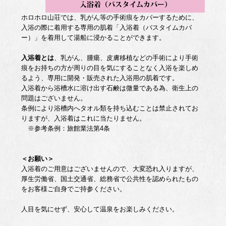
ホロホロ山荘では、乳がん等の手術痕をカバーするために、
入浴の際に着用する専用の肌着「入浴着（バスタイムカバ
ー）」を着用して湯船に浸かることができます。
入浴着とは
、乳がん、腫瘍、皮膚移植などの手術により手術
痕をお持ちの方が周りの目を気にすることなく入浴を楽しめ
るよう、専用に開発・販売された入浴用の肌着です。
入浴着から浴槽水に溶け出す石鹸は微量である為、衛生上の
問題はございません。
条例により浴槽内へタオル類を持ち込むことは禁止されてお
りますが、入浴着はこれに当たりません。
※参考条例：旅館業法第4条
＜お願い＞
入浴着のご用意はございませんので、大変恐れ入りますが、
厚生労働省、国土交通省、総務省で公共性を認められたもの
をお客様ご自身でご持参ください。
人目を気にせず、安心して温泉をお楽しみください。