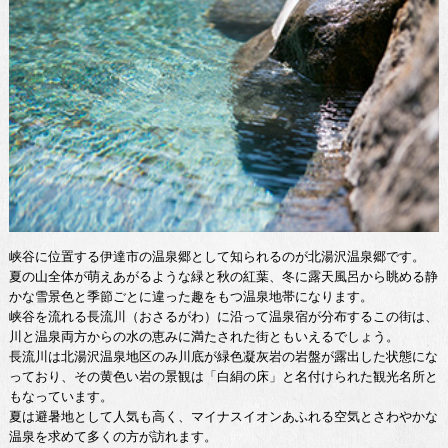
峡谷に位置する伊達市の温泉郷として知られるのが北湯沢温泉郷です。
夏の山全体が萌えあがるような緑と秋の紅葉、冬に露天風呂から眺める静
かな雪景色と季節ごとに違った趣をもつ温泉地帯になります。
峡谷を流れる長流川（おさるがわ）に沿って温泉宿が分布するこの街は、
川と温泉両方からの水の恵みに満たされた街ともいえるでしょう。
長流川は北湯沢温泉地区のみ川底が緑色凝灰岩の岩盤が露出した状態にな
っており、その黄色い岩の景観は「白絹の床」と名付けられた観光名所と
もなっています。
夏は避暑地として人気も高く、マイナスイオンあふれる空気とさわやかな
温泉を求めて多くの方が訪れます。