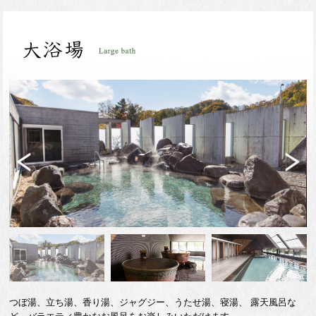
Previ
Next
ous
つぼ湯、立ち湯、香り湯、ジャグジー、うたせ湯、寝湯、 露天風呂な