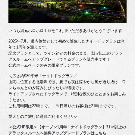
いつも湯元ホロホロ山荘をご利用いただきありがとうございます。
2025年7月、道内旅館として初めて誕生したナイトドッグランは今
年で1周年を迎えます。
記念プランとして、ツイン24㎡の料金のまま、31㎡以上のデラッ
クスルームへアップグレードできるプランを販売中です！
公式ホームページのみの限定プランです。
＼広さ約930平米！ナイトドッグラン／
山間に位置する北湯沢では、夏でも夜は涼やかな風が通り抜け、ワ
ンちゃんとの夕涼みにぴったりの環境です。
ライトアップされたドッグランで、特別な夜のひとときをお楽しみ
ください。
ご利用時間は22時まで。 ※日帰りのお客様は21時までです。
愛犬とのご旅行に是非ご利用ください♪
＜公式HP限定＞【オープン1周年！ナイトドッグラン】31㎡以上の
デラックスルームへ無料アップグレードプランはこちら