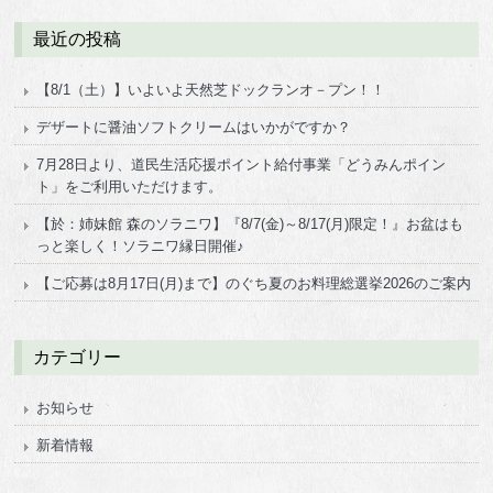
最近の投稿
【8/1（土）】いよいよ天然芝ドックランオ－プン！！
デザートに醤油ソフトクリームはいかがですか？
7月28日より、道民生活応援ポイント給付事業「どうみんポイン
ト」をご利用いただけます。
【於：姉妹館 森のソラニワ】『8/7(金)～8/17(月)限定！』お盆はも
っと楽しく！ソラニワ縁日開催♪
【ご応募は8月17日(月)まで】のぐち夏のお料理総選挙2026のご案内
カテゴリー
お知らせ
新着情報