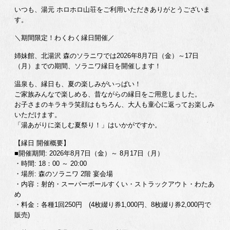
いつも、湯元 ホロホロ山荘をご利用いただきありがとうございま
す。
＼期間限定！わくわく縁日開催／
姉妹館、北湯沢 森のソラニワでは2026年8月7日（金）～17日
（月）までの期間、ソラニワ縁日を開催します！
温泉も、縁日も、夏の楽しみがいっぱい！
ご家族みんなで楽しめる、昔ながらの縁日をご用意しました。
お子さまのキラキラ笑顔はもちろん、大人も童心に返ってお楽しみ
いただけます。
「湯あがりに楽しむ夏祭り！」はいかがですか。
【縁日 開催概要】
■開催期間: 2026年8月7日（金）～ 8月17日（月）
・時間: 18：00 ～ 20:00
・場所: 森のソラニワ 2階 宴会場
・内容：射的・スーパーボールすくい・ストラックアウト・わたあ
め
・料金：各種1回250円 (4枚綴り券1,000円、8枚綴り券2,000円で
販売)