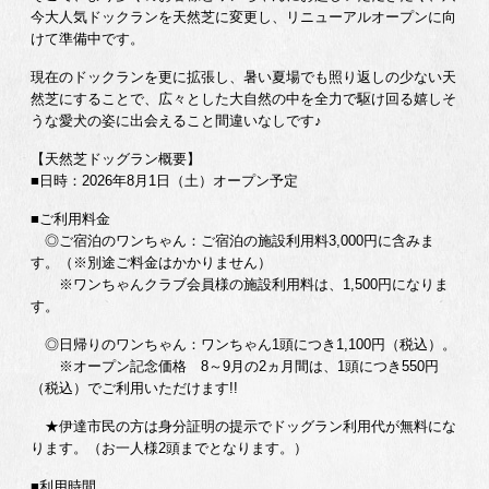
今大人気ドックランを天然芝に変更し、リニューアルオープンに向
けて準備中です。
現在のドックランを更に拡張し、暑い夏場でも照り返しの少ない天
然芝にすることで、広々とした大自然の中を全力で駆け回る嬉しそ
うな愛犬の姿に出会えること間違いなしです♪
【天然芝ドッグラン概要】
■日時：2026年8月1日（土）オープン予定
■ご利用料金
◎ご宿泊のワンちゃん：ご宿泊の施設利用料3,000円に含みま
す。（※別途ご料金はかかりません）
※ワンちゃんクラブ会員様の施設利用料は、1,500円になりま
す。
◎日帰りのワンちゃん：ワンちゃん1頭につき1,100円（税込）。
※オープン記念価格 8～9月の2ヵ月間は、1頭につき550円
（税込）でご利用いただけます!!
★伊達市民の方は身分証明の提示でドッグラン利用代が無料にな
ります。（お一人様2頭までとなります。）
■利用時間