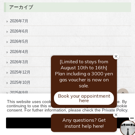
アーカイブ
2026年7月
2026年6月
2026年5月
2026年4月
2026年3月
2025年12月
2025年10月
2025年9月
This website uses cookies to improve your user experience. By 
2025年8月
continuing to use this website, you have agreed with our cookie 
consent. For futher information, please check the 
Private Policy
.
2025年7月
Agree
2024年5月
2023年9月