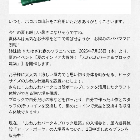
いつも、ホロホロ山荘をご利用いただきありがとうございます。
今年の夏も厳しい暑さになりそうですね。
夏休みは元気なお子様をどこで遊ばせようか、お悩みのパパママに
朗報！
姉妹館 きたゆざわ森のソラニワでは、2026年7月23日（木）より、
夏のイベント【夏のインドア大冒険！「ふわふわパーク＆ブロック
建築」】を開催します。
お子様に大人気！涼しい屋内でも思い切り身体を動かせる、ビッグ
サイズのふわふわ遊具を設置いたします。
さらに！ふわふわパークには段ボールブロックを活用したクラフト
体験ができる遊び場を併設。
ブロックで自分だけの家などを作ったり、自分で作った工作とスタ
ッフの持つコインを交換して、集めたコインで景品と交換する取引
を体験できます♪
現在、「ふわふわパーク＆ブロック建築」の入場券と、屋内遊具施
設「ア・ソ・ボーヤ」の入場券もついた、1日中楽しめるプランを
販売中！