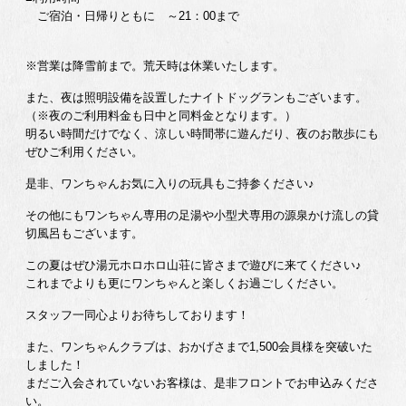
ご宿泊・日帰りともに ～21：00まで
※営業は降雪前まで。荒天時は休業いたします。
また、夜は照明設備を設置したナイトドッグランもございます。
（※夜のご利用料金も日中と同料金となります。）
明るい時間だけでなく、涼しい時間帯に遊んだり、夜のお散歩にも
ぜひご利用ください。
是非、ワンちゃんお気に入りの玩具もご持参ください♪
その他にもワンちゃん専用の足湯や小型犬専用の源泉かけ流しの貸
切風呂もございます。
この夏はぜひ湯元ホロホロ山荘に皆さまで遊びに来てください♪
これまでよりも更にワンちゃんと楽しくお過ごしください。
スタッフ一同心よりお待ちしております！
また、ワンちゃんクラブは、おかげさまで1,500会員様を突破いた
しました！
まだご入会されていないお客様は、是非フロントでお申込みくださ
い。