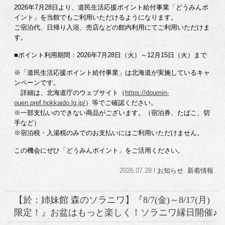
2026年7月28日より、道民生活応援ポイント給付事業「どうみんポ
イント」を当館でもご利用いただけるようになります。
ご宿泊代、日帰り入浴、売店などの館内利用にてご利用いただけま
す。
■ポイント利用期間：2026年7月28日（火）～12月15日（火）まで
※「道民生活応援ポイント給付事業」は北海道が実施しているキャ
ンペーンです。
詳細は、北海道庁のウェブサイト（
https://doumin-
ouen.pref.hokkaido.lg.jp/
）等でご確認ください。
※一部支払いのできない商品がございます。（宿泊券、たばこ、切
手など）
※宿泊税・入湯税のみでのお支払いにはご利用いただけません。
この機会にぜひ「どうみんポイント」をご活用ください。
2026.07.28 l
お知らせ
.
新着情報
【於：姉妹館 森のソラニワ】『8/7(金)～8/17(月)
限定！』お盆はもっと楽しく！ソラニワ縁日開催♪