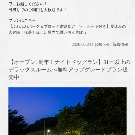
ワにお越しください！
日帰りでのご利用も大歓迎です！
プランはこちら
【ふわふわパーク＆ブロック建築＆ア・ソ・ボーヤ付き】夏休みの
大冒険！猛暑も涼しい屋内で思い切り遊ぼう
2026.06.24 l
お知らせ
.
新着情報
【オープン1周年！ナイトドッグラン】31㎡以上の
デラックスルームへ無料アップグレードプラン販
売中！