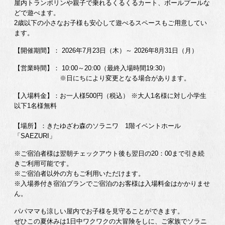
屋内トランポリンや親子で乗れるくるくるカート、ボールプールな
どで遊べます。
2歳以下の小さなお子様も安心して遊べるスペースもご用意してい
ます。
【開催期間】： 2026年7月23日（木）～ 2026年8月31日（月）
【営業時間】： 10:00～20:00（最終入場時間19:30）
※日にちにより変更となる場合があります。
【入場料金】：お一人様500円（税込） ※大人1名様に対し小学生
以下1名様無料
【場所】：きたゆざわ森のソラニワ 1階イベントホール
「SAEZURI」
※ご宿泊者様は翌朝チェックアウト後も翌日の20：00まで引き続
きご利用可能です。
※ご宿泊者以外の方もご利用いただけます。
※入場券付き宿泊プランでご宿泊のお客様は入場料金はかかりませ
ん。
パパママも涼しい屋内でお子様を見守ることができます。
ぜひこの夏休みは1日中ワクワクの大冒険をしに、ご家族でソラニ