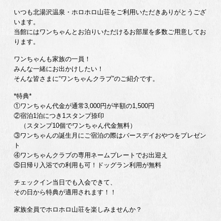
いつも北湯沢温泉・ホロホロ山荘をご利用いただきありがとうござ
います。
当館にはワンちゃんとお泊りいただけるお部屋を多数ご用意してお
ります。
ワンちゃんも家族の一員！
みんな一緒にお出かけしたい！
そんな皆さまに“ワンちゃんクラブ”のご紹介です。
*特典*
①ワンちゃん代金が通常3,000円が半額の1,500円
②宿泊1泊につき1スタンプ捺印
（スタンプ10個でワンちゃん代金無料）
③ワンちゃんの誕生月にご宿泊の際はバースデイおやつをプレゼン
ト
④ワンちゃんクラブの専用ネームプレートでお出迎え
⑤日帰り入浴での利用も可！ドッグラン利用が無料
チェックイン当日でも入会できて、
その日から特典が適用されます！！
家族全員でホロホロ山荘を楽しみませんか？