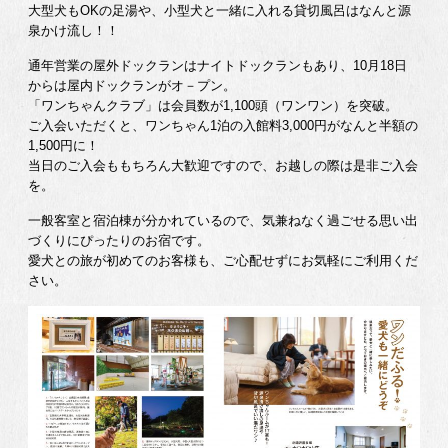
大型犬もOKの足湯や、小型犬と一緒に入れる貸切風呂はなんと源
泉かけ流し！！
通年営業の屋外ドックランはナイトドックランもあり、10月18日
からは屋内ドックランがオ－プン。
「ワンちゃんクラブ」は会員数が1,100頭（ワンワン）を突破。
ご入会いただくと、ワンちゃん1泊の入館料3,000円がなんと半額の
1,500円に！
当日のご入会ももちろん大歓迎ですので、お越しの際は是非ご入会
を。
一般客室と宿泊棟が分かれているので、気兼ねなく過ごせる思い出
づくりにぴったりのお宿です。
愛犬との旅が初めてのお客様も、ご心配せずにお気軽にご利用くだ
さい。