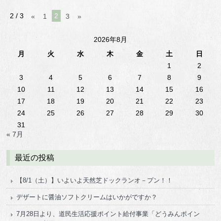
2 / 3
2
«
1
3
»
2026年8月
月
火
水
木
金
土
日
1
2
3
4
5
6
7
8
9
10
11
12
13
14
15
16
17
18
19
20
21
22
23
24
25
26
27
28
29
30
31
« 7月
最近の投稿
【8/1（土）】いよいよ天然芝ドックランオ－プン！！
デザートに醤油ソフトクリームはいかがですか？
7月28日より、道民生活応援ポイント給付事業「どうみんポイン