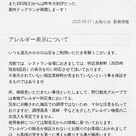
また10/18(土)からは昨年大好評だった
屋内ドッグランが再開しま～す！
2025.09.27 l
お知らせ
.
新着情報
アレルギー表示について
いつも湯元ホロホロ山荘をご利用いただき有難うございます。
当館では、レストラン会場におきましては、特定原材料（2025年
現在9品目）の表示を行い対応させて頂いております。
※表示されていない指定原材料が含まれていないという事を保証す
るものではありませ
尚、御留意いただきたい事項といたしまして、野口観光グループで
は食物アレルギー対応食においても、
完全に分離された施設での調理ではないため、十分な注意を払って
おりますが、調理器具・器材・手などを介したアレルゲン物質の二
次混入を否定できません。
使用食材については製造元からの情報に基づいております。
アレルゲンの除去が保証されないとお困りのお客様におかれまして
は、お客様の安全を第一に考えお断りする事が御座います。