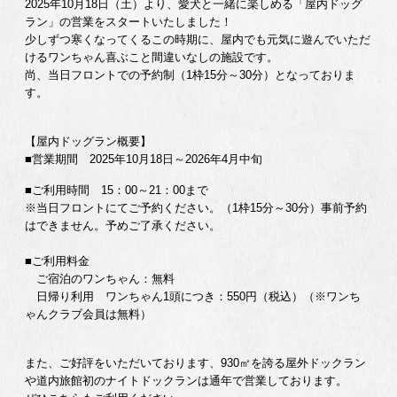
2025年10月18日（土）より、愛犬と一緒に楽しめる「屋内ドッグ
ラン」の営業をスタートいたしました！
少しずつ寒くなってくるこの時期に、屋内でも元気に遊んでいただ
けるワンちゃん喜ぶこと間違いなしの施設です。
尚、当日フロントでの予約制（1枠15分～30分）となっておりま
す。
【屋内ドッグラン概要】
■営業期間 2025年10月18日～2026年4月中旬
■ご利用時間 15：00～21：00まで
※当日フロントにてご予約ください。（1枠15分～30分）事前予約
はできません。予めご了承ください。
■ご利用料金
ご宿泊のワンちゃん：無料
日帰り利用 ワンちゃん1頭につき：550円（税込）（※ワンち
ゃんクラブ会員は無料）
また、ご好評をいただいております、930㎡を誇る屋外ドックラン
や道内旅館初のナイトドックランは通年で営業しております。