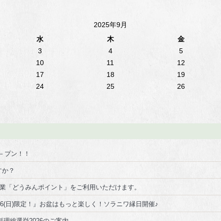
2025年9月
水
木
金
3
4
5
10
11
12
17
18
19
24
25
26
オ－プン！！
すか？
事業「どうみんポイント」をご利用いただけます。
/16(日)限定！』お盆はもっと楽しく！ソラニワ縁日開催♪
料理総選挙2026のご案内