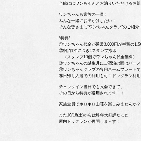
当館にはワンちゃんとお泊りいただけるお部
ワンちゃんも家族の一員！
みんな一緒にお出かけしたい！
そんな皆さまに“ワンちゃんクラブ”のご紹介
*特典*
①ワンちゃん代金が通常3,000円が半額の1,5
②宿泊1泊につき1スタンプ捺印
（スタンプ10個でワンちゃん代金無料）
③ワンちゃんの誕生月にご宿泊の際はバース
④ワンちゃんクラブの専用ネームプレートで
⑤日帰り入浴での利用も可！ドッグラン利用
チェックイン当日でも入会できて、
その日から特典が適用されます！！
家族全員でホロホロ山荘を楽しみませんか？
また10/18(土)からは昨年大好評だった
屋内ドッグランが再開しま～す！