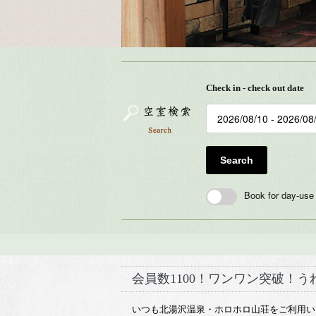
Check in - check out date
Search
Book for day-use
会員数1100！ワンワン突破！
いつも北湯沢温泉・ホロホロ山荘をご利用い