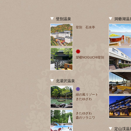
登別温泉
洞爺湖温
登別 石水亭
望楼NOGUCHI登別
北湯沢温泉
緑の風リゾート
きたゆざわ
きたゆざわ
森のソラニワ
定山渓温