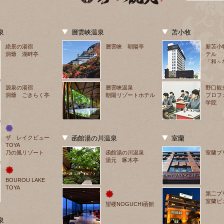
泉
層雲峡温泉
苫小牧
絶景の湯宿
層雲峡 朝陽亭
新苫小
洞爺 湖畔亭
テル
「和～
源泉の湯宿
層雲峡温泉
野口観
洞爺 ごきらく亭
朝陽リゾートホテル
プロフ
学院
ザ　レイクビュー
函館湯の川温泉
室蘭
TOYA
乃の風リゾート
函館湯の川温泉
室蘭プ
湯元 啄木亭
BOUROU LAKE 
TOYA
第二プ
室蘭ビ
望楼NOGUCHI函館
泉