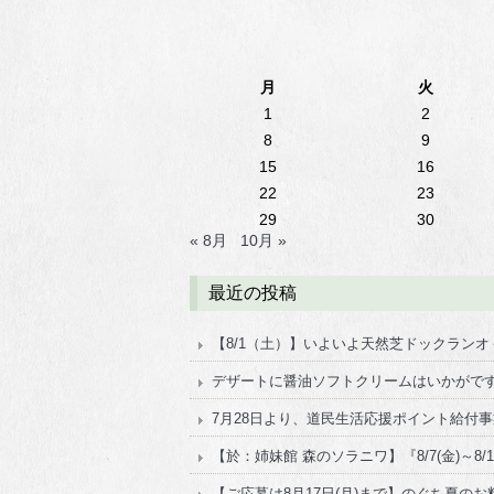
月
火
1
2
8
9
15
16
22
23
29
30
« 8月
10月 »
最近の投稿
【8/1（土）】いよいよ天然芝ドックラン
デザートに醤油ソフトクリームはいかがで
7月28日より、道民生活応援ポイント給付
【於：姉妹館 森のソラニワ】『8/7(金)～8
【ご応募は8月17日(月)まで】のぐち夏のお