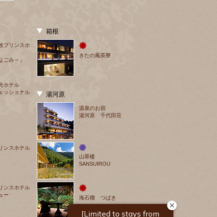
箱根
牧プリンスホ
きたの風茶寮
なごみ～」
光ホテル
ェッショナル
湯河原
源泉のお宿
湯河原 千代田荘
リンスホテル
山翠楼
SANSUIROU
リンスホテル
ュー
海石榴 つばき