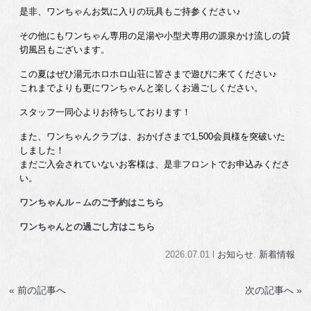
是非、ワンちゃんお気に入りの玩具もご持参ください♪
その他にもワンちゃん専用の足湯や小型犬専用の源泉かけ流しの貸
切風呂もございます。
この夏はぜひ湯元ホロホロ山荘に皆さまで遊びに来てください♪
これまでよりも更にワンちゃんと楽しくお過ごしください。
スタッフ一同心よりお待ちしております！
また、ワンちゃんクラブは、おかげさまで1,500会員様を突破いた
しました！
まだご入会されていないお客様は、是非フロントでお申込みくださ
い。
ワンちゃんル－ムのご予約はこちら
ワンちゃんとの過ごし方はこちら
2026.07.01 l
お知らせ
.
新着情報
« 前の記事へ
次の記事へ »