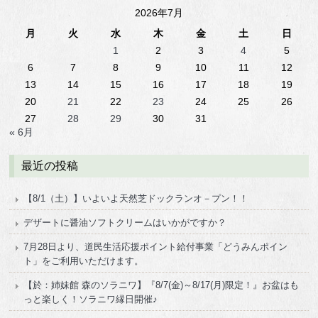
2026年7月
月
火
水
木
金
土
日
1
2
3
4
5
6
7
8
9
10
11
12
13
14
15
16
17
18
19
20
21
22
23
24
25
26
27
28
29
30
31
« 6月
最近の投稿
【8/1（土）】いよいよ天然芝ドックランオ－プン！！
デザートに醤油ソフトクリームはいかがですか？
7月28日より、道民生活応援ポイント給付事業「どうみんポイン
ト」をご利用いただけます。
【於：姉妹館 森のソラニワ】『8/7(金)～8/17(月)限定！』お盆はも
っと楽しく！ソラニワ縁日開催♪