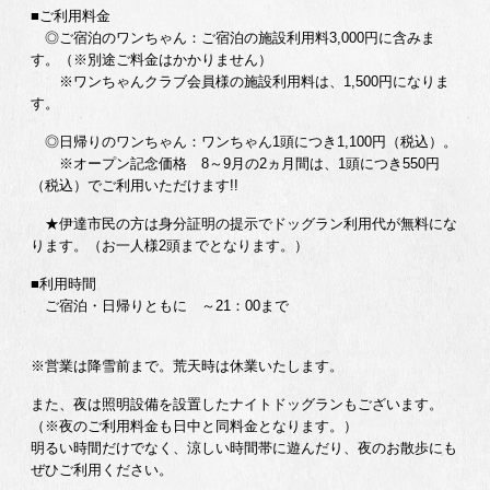
■ご利用料金
◎ご宿泊のワンちゃん：ご宿泊の施設利用料3,000円に含みま
す。（※別途ご料金はかかりません）
※ワンちゃんクラブ会員様の施設利用料は、1,500円になりま
す。
◎日帰りのワンちゃん：ワンちゃん1頭につき1,100円（税込）。
※オープン記念価格 8～9月の2ヵ月間は、1頭につき550円
（税込）でご利用いただけます!!
★伊達市民の方は身分証明の提示でドッグラン利用代が無料にな
ります。（お一人様2頭までとなります。）
■利用時間
ご宿泊・日帰りともに ～21：00まで
※営業は降雪前まで。荒天時は休業いたします。
また、夜は照明設備を設置したナイトドッグランもございます。
（※夜のご利用料金も日中と同料金となります。）
明るい時間だけでなく、涼しい時間帯に遊んだり、夜のお散歩にも
ぜひご利用ください。