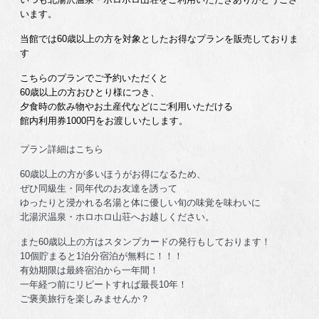
います。
当館では60歳以上の方を対象としたお得なプランを販売しておりま
す
こちらのプランでご予約いただくと
60歳以上の方おひとり様につき、
夕食時の飲み物やお土産代などにご利用いただける
館内利用券1000円をお渡しいたします。
プラン詳細はこちら
60歳以上の方が多いほうがお得になるため、
ぜひ同級生・同年代のお友達を誘って
ゆったりと浸かれる名湯と体に優しい旬の味覚を味わいに
北湯沢温泉・ホロホロ山荘へお越しください。
また60歳以上の方はスタンプカードの発行もしております！
10個貯まると1泊分宿泊が無料に！！！
有効期限は最終宿泊から一年間！
一年経つ前にリピートすれば最長10年！
ご褒美旅行を楽しみませんか？