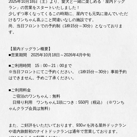
2025年10月18日（土）より、愛犬と一緒に楽しめる「屋内ドッグ
ラン」の営業をスタートいたしました！
少しずつ寒くなってくるこの時期に、屋内でも元気に遊んでいただ
けるワンちゃん喜ぶこと間違いなしの施設です。
尚、当日フロントでの予約制（1枠15分～30分）となっておりま
す。
【屋内ドッグラン概要】
■営業期間 2025年10月18日～2026年4月中旬
■ご利用時間 15：00～21：00まで
※当日フロントにてご予約ください。（1枠15分～30分）事前予約
はできません。予めご了承ください。
■ご利用料金
ご宿泊のワンちゃん：無料
日帰り利用 ワンちゃん1頭につき：550円（税込）（※ワンち
ゃんクラブ会員は無料）
また、ご好評をいただいております、930㎡を誇る屋外ドックラン
や道内旅館初のナイトドックランは通年で営業しております。