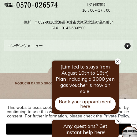
【受付時間】
10：00～17：00
住所 〒052-0316北海道伊達市大滝区北湯沢温泉町34
FAX：0142-68-6500
コンテンツメニュー
This website uses cookies to improve your user experience. By 
野口観光グループ一覧
continuing to use this website, you have agreed with our cookie 
consent. For futher information, please check the 
Private Policy
.
Agree
COPYRIGHT ©
2026 北湯沢温泉郷 湯元 ホロホロ山荘｜【公式】北海道の温泉宿
野口観光グループ. ALL RIGHTS RESERVED