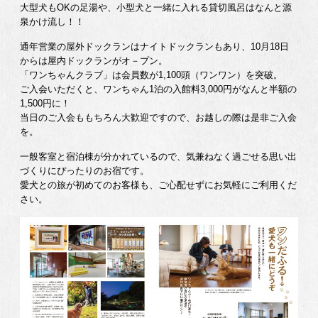
大型犬もOKの足湯や、小型犬と一緒に入れる貸切風呂はなんと源
泉かけ流し！！
通年営業の屋外ドックランはナイトドックランもあり、10月18日
からは屋内ドックランがオ－プン。
「ワンちゃんクラブ」は会員数が1,100頭（ワンワン）を突破。
ご入会いただくと、ワンちゃん1泊の入館料3,000円がなんと半額の
1,500円に！
当日のご入会ももちろん大歓迎ですので、お越しの際は是非ご入会
を。
一般客室と宿泊棟が分かれているので、気兼ねなく過ごせる思い出
づくりにぴったりのお宿です。
愛犬との旅が初めてのお客様も、ご心配せずにお気軽にご利用くだ
さい。