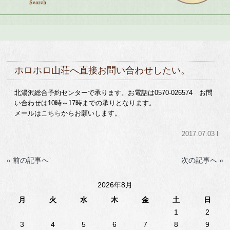
ホロホロ山荘へ直接お問い合わせしたい。
北湯沢総合予約センターで承ります。お電話は0570-026574 お問
い合わせは10時～17時までの承りとなります。
メールは
こちら
からお願いします。
2017.07.03 l
« 前の記事へ
次の記事へ »
2026年8月
月
火
水
木
金
土
日
1
2
3
4
5
6
7
8
9