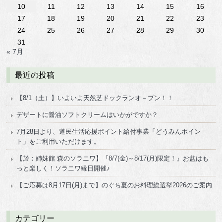
10
11
12
13
14
15
16
17
18
19
20
21
22
23
24
25
26
27
28
29
30
31
« 7月
最近の投稿
【8/1（土）】いよいよ天然芝ドックランオ－プン！！
デザートに醤油ソフトクリームはいかがですか？
7月28日より、道民生活応援ポイント給付事業「どうみんポイン
ト」をご利用いただけます。
【於：姉妹館 森のソラニワ】『8/7(金)～8/17(月)限定！』お盆はも
っと楽しく！ソラニワ縁日開催♪
【ご応募は8月17日(月)まで】のぐち夏のお料理総選挙2026のご案内
カテゴリー