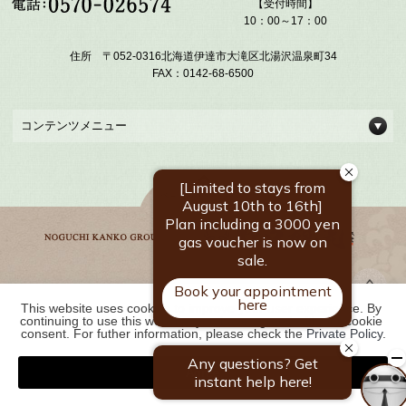
【受付時間】
10：00～17：00
住所 〒052-0316北海道伊達市大滝区北湯沢温泉町34
FAX：0142-68-6500
コンテンツメニュー
This website uses cookies to improve your user experience. By 
野口観光グループ一覧
continuing to use this website, you have agreed with our cookie 
consent. For futher information, please check the 
Private Policy
.
Agree
COPYRIGHT ©
2026 北湯沢温泉郷 湯元 ホロホロ山荘｜【公式】北海道の温泉宿
野口観光グループ. ALL RIGHTS RESERVED