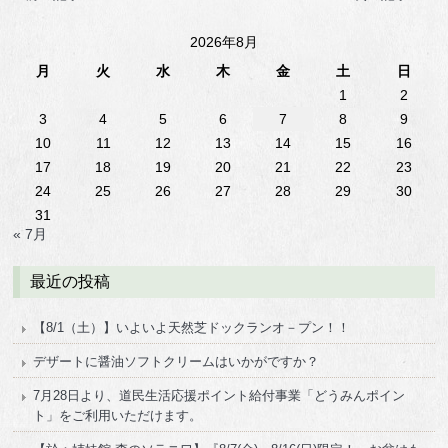
2026年8月
月
火
水
木
金
土
日
1
2
3
4
5
6
7
8
9
10
11
12
13
14
15
16
17
18
19
20
21
22
23
24
25
26
27
28
29
30
31
« 7月
最近の投稿
【8/1（土）】いよいよ天然芝ドックランオ－プン！！
デザートに醤油ソフトクリームはいかがですか？
7月28日より、道民生活応援ポイント給付事業「どうみんポイン
ト」をご利用いただけます。