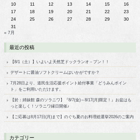
10
11
12
13
14
15
16
17
18
19
20
21
22
23
24
25
26
27
28
29
30
31
« 7月
最近の投稿
【8/1（土）】いよいよ天然芝ドックランオ－プン！！
デザートに醤油ソフトクリームはいかがですか？
7月28日より、道民生活応援ポイント給付事業「どうみんポイン
ト」をご利用いただけます。
【於：姉妹館 森のソラニワ】『8/7(金)～8/17(月)限定！』お盆はも
っと楽しく！ソラニワ縁日開催♪
【ご応募は8月17日(月)まで】のぐち夏のお料理総選挙2026のご案内
カテゴリー