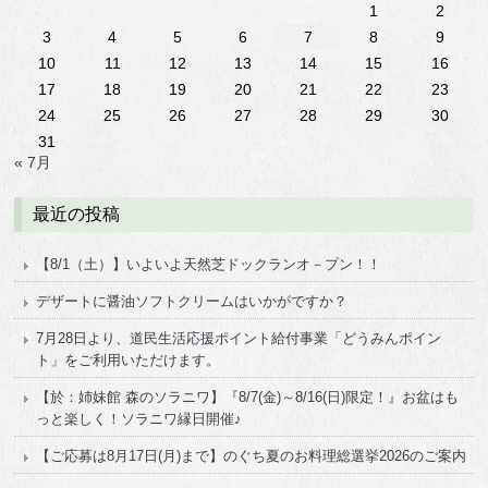
1
2
3
4
5
6
7
8
9
10
11
12
13
14
15
16
17
18
19
20
21
22
23
24
25
26
27
28
29
30
31
« 7月
最近の投稿
【8/1（土）】いよいよ天然芝ドックランオ－プン！！
デザートに醤油ソフトクリームはいかがですか？
7月28日より、道民生活応援ポイント給付事業「どうみんポイン
ト」をご利用いただけます。
【於：姉妹館 森のソラニワ】『8/7(金)～8/16(日)限定！』お盆はも
っと楽しく！ソラニワ縁日開催♪
【ご応募は8月17日(月)まで】のぐち夏のお料理総選挙2026のご案内