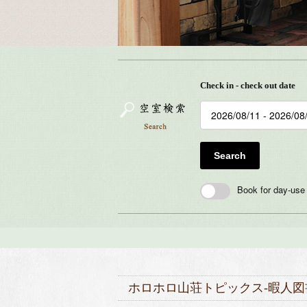
Check in - check out date
Search
Book for day-use
ホロホロ山荘トピックス-暇人図