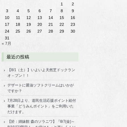
1
2
3
4
5
6
7
8
9
10
11
12
13
14
15
16
17
18
19
20
21
22
23
24
25
26
27
28
29
30
31
« 7月
最近の投稿
【8/1（土）】いよいよ天然芝ドックラン
オ－プン！！
デザートに醤油ソフトクリームはいかが
ですか？
7月28日より、道民生活応援ポイント給付
事業「どうみんポイント」をご利用いた
だけます。
【於：姉妹館 森のソラニワ】『8/7(金)～