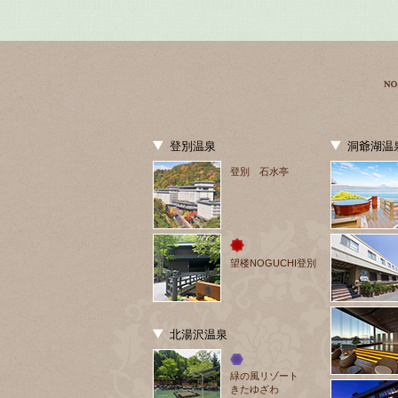
登別温泉
洞爺湖温
登別 石水亭
望楼NOGUCHI登別
北湯沢温泉
緑の風リゾート
きたゆざわ