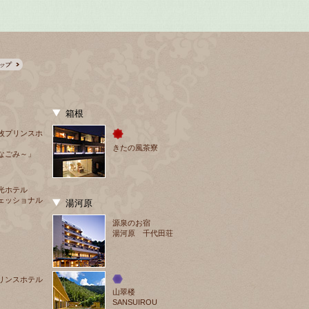
箱根
牧プリンスホ
きたの風茶寮
なごみ～」
光ホテル
ェッショナル
湯河原
源泉のお宿
湯河原 千代田荘
リンスホテル
山翠楼
SANSUIROU