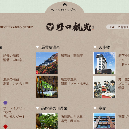
泉
層雲峡温泉
苫小牧
絶景の湯宿
層雲峡 朝陽亭
新苫小
洞爺 湖畔亭
テル
「和～
源泉の湯宿
層雲峡温泉
野口観
洞爺 ごきらく亭
朝陽リゾートホテル
プロフ
学院
ザ　レイクビュー
函館湯の川温泉
室蘭
TOYA
乃の風リゾート
函館湯の川温泉
室蘭プ
湯元 啄木亭