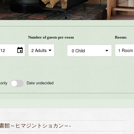
Number of guests per room
Rooms
 only
Date undecided
書館～ヒマジントショカン～-