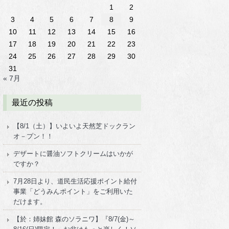
1
2
3
4
5
6
7
8
9
10
11
12
13
14
15
16
17
18
19
20
21
22
23
24
25
26
27
28
29
30
31
« 7月
最近の投稿
【8/1（土）】いよいよ天然芝ドックラン
オ－プン！！
デザートに醤油ソフトクリームはいかが
ですか？
7月28日より、道民生活応援ポイント給付
事業「どうみんポイント」をご利用いた
だけます。
【於：姉妹館 森のソラニワ】『8/7(金)～