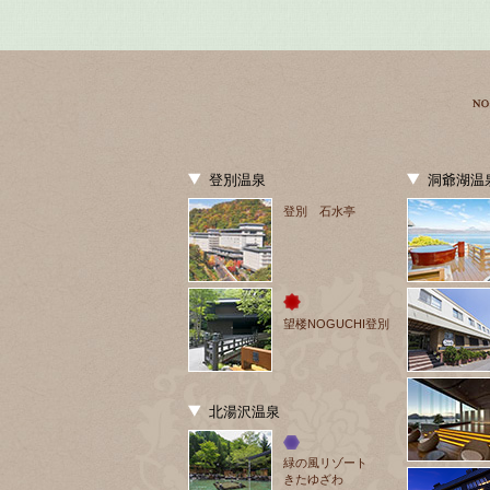
登別温泉
洞爺湖温
登別 石水亭
望楼NOGUCHI登別
北湯沢温泉
緑の風リゾート
きたゆざわ