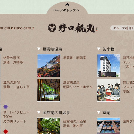
泉
層雲峡温泉
苫小牧
絶景の湯宿
層雲峡 朝陽亭
新苫小
洞爺 湖畔亭
テル
「和～
源泉の湯宿
層雲峡温泉
野口観
洞爺 ごきらく亭
朝陽リゾートホテル
プロフ
学院
ザ　レイクビュー
函館湯の川温泉
室蘭
TOYA
乃の風リゾート
函館湯の川温泉
室蘭プ
湯元 啄木亭