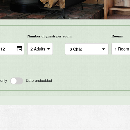
Number of guests per room
Rooms
 only
Date undecided