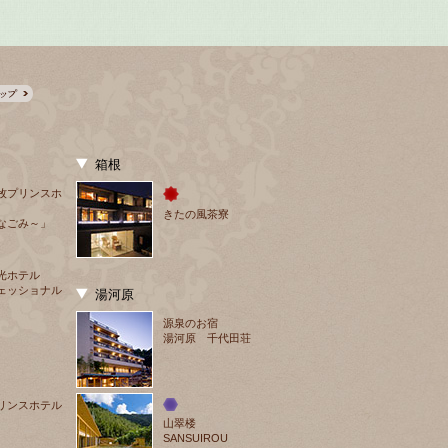
箱根
牧プリンスホ
きたの風茶寮
なごみ～」
光ホテル
ェッショナル
湯河原
源泉のお宿
湯河原 千代田荘
リンスホテル
山翠楼
SANSUIROU