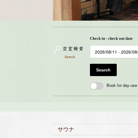
Check in - check out date
Search
Book for day-use
サウナ