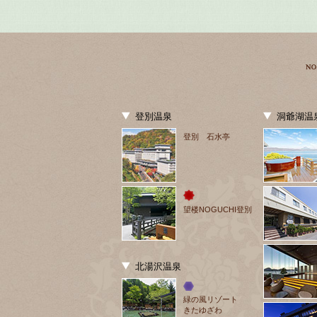
登別温泉
洞爺湖温
登別 石水亭
望楼NOGUCHI登別
北湯沢温泉
緑の風リゾート
きたゆざわ