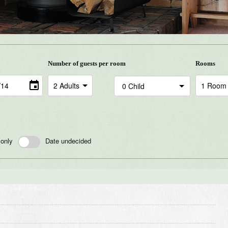
Number of guests per room
Rooms
 only
Date undecided