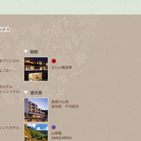
箱根
牧プリンスホ
きたの風茶寮
なごみ～」
光ホテル
ェッショナル
湯河原
源泉のお宿
湯河原 千代田荘
リンスホテル
山翠楼
SANSUIROU