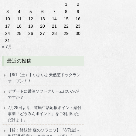
1
2
3
4
5
6
7
8
9
10
11
12
13
14
15
16
17
18
19
20
21
22
23
24
25
26
27
28
29
30
31
« 7月
最近の投稿
【8/1（土）】いよいよ天然芝ドックラン
オ－プン！！
デザートに醤油ソフトクリームはいかが
ですか？
7月28日より、道民生活応援ポイント給付
事業「どうみんポイント」をご利用いた
だけます。
【於：姉妹館 森のソラニワ】『8/7(金)～