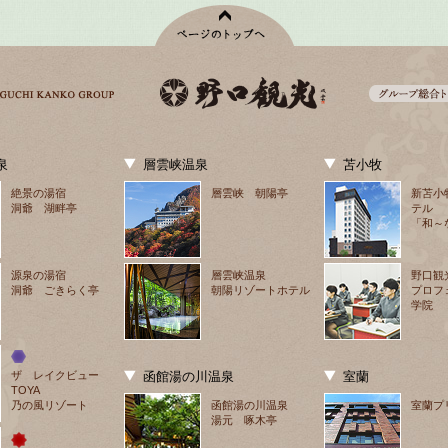
泉
層雲峡温泉
苫小牧
絶景の湯宿
層雲峡 朝陽亭
新苫小
洞爺 湖畔亭
テル
「和～
源泉の湯宿
層雲峡温泉
野口観
洞爺 ごきらく亭
朝陽リゾートホテル
プロフ
学院
ザ　レイクビュー
函館湯の川温泉
室蘭
TOYA
乃の風リゾート
函館湯の川温泉
室蘭プ
湯元 啄木亭