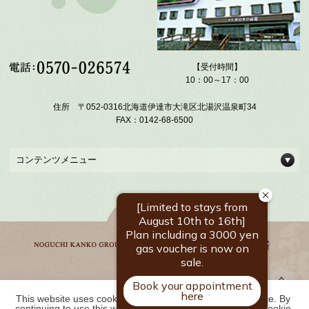
【受付時間】
10：00～17：00
住所 〒052-0316北海道伊達市大滝区北湯沢温泉町34
FAX：0142-68-6500
コンテンツメニュー
This website uses cookies to improve your user experience. By 
野口観光グループ一覧
continuing to use this website, you have agreed with our cookie 