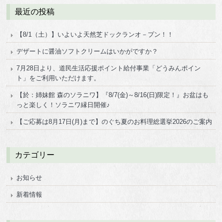
最近の投稿
【8/1（土）】いよいよ天然芝ドックランオ－プン！！
デザートに醤油ソフトクリームはいかがですか？
7月28日より、道民生活応援ポイント給付事業「どうみんポイン
ト」をご利用いただけます。
【於：姉妹館 森のソラニワ】『8/7(金)～8/16(日)限定！』お盆はも
っと楽しく！ソラニワ縁日開催♪
【ご応募は8月17日(月)まで】のぐち夏のお料理総選挙2026のご案内
カテゴリー
お知らせ
新着情報