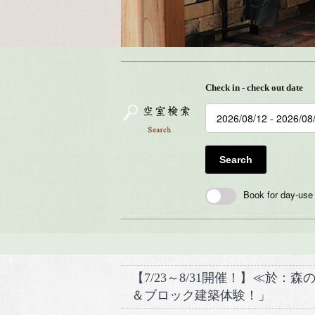
Check in - check out date
Search
Book for day-use
【7/23～8/31開催！】≪於
＆ブロック建築体験！」