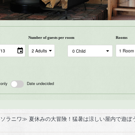
Number of guests per room
Rooms
 only
Date undecided
：森のソラニワ≫ 夏休みの大冒険！猛暑は涼しい屋内で遊