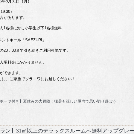
026年8月31日（月）
9:30）
があります。
大人1名様に対し小学生以下1名様無料
トホール「SAEZURI」
20：00まで引き続きご利用可能です。
入場料金はかかりません。
ができます。
しに、ご家族でソラニワにお越しください！
ボーヤ付き】夏休みの大冒険！猛暑も涼しい屋内で思い切り遊ぼう
グラン】31㎡以上のデラックスルームへ無料アップグレ