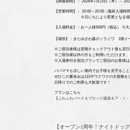
【開催期間】： 2026年7月23日（木）～ 2
【営業時間】： 10:00～20:00（最終入場時間1
※日にちにより変更となる場合
【入場料金】：お一人様500円（税込） ※
【場所】：きたゆざわ森のソラニワ 1階イベン
※ご宿泊者様は翌朝チェックアウト後も翌日の
※ご宿泊者以外の方もご利用いただけます。
※入場券付き宿泊プランでご宿泊のお客様は
パパママも涼しい屋内でお子様を見守ること
ぜひこの夏休みは1日中ワクワクの大冒険を
日帰りでのご利用も大歓迎です！
プランはこちら
【ふわふわパーク＆ブロック建築＆ア・ソ・
【オープン1周年！ナイトドッ