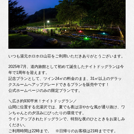
いつも湯元ホロホロ山荘をご利用いただきありがとうございます。
2025年7月、道内旅館として初めて誕生したナイトドッグランは今
年で1周年を迎えます。
記念プランとして、ツイン24㎡の料金のまま、31㎡以上のデラッ
クスルームへアップグレードできるプランを販売中です！
公式ホームページのみの限定プランです。
＼広さ約930平米！ナイトドッグラン／
山間に位置する北湯沢では、夏でも夜は涼やかな風が通り抜け、ワ
ンちゃんとの夕涼みにぴったりの環境です。
ライトアップされたドッグランで、特別な夜のひとときをお楽しみ
ください。
ご利用時間は22時まで。 ※日帰りのお客様は21時までです。