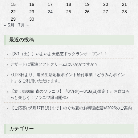
15
16
17
18
19
20
21
22
23
24
25
26
27
28
29
30
« 5月
7月 »
最近の投稿
【8/1（土）】いよいよ天然芝ドックランオ－プン！！
デザートに醤油ソフトクリームはいかがですか？
7月28日より、道民生活応援ポイント給付事業「どうみんポイン
ト」をご利用いただけます。
【於：姉妹館 森のソラニワ】『8/7(金)～8/16(日)限定！』お盆はも
っと楽しく！ソラニワ縁日開催♪
【ご応募は8月17日(月)まで】のぐち夏のお料理総選挙2026のご案内
カテゴリー