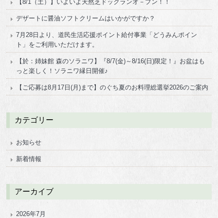
【8/1（土）】いよいよ天然芝ドックランオ－プン！！
デザートに醤油ソフトクリームはいかがですか？
7月28日より、道民生活応援ポイント給付事業「どうみんポイン
ト」をご利用いただけます。
【於：姉妹館 森のソラニワ】『8/7(金)～8/16(日)限定！』お盆はも
っと楽しく！ソラニワ縁日開催♪
【ご応募は8月17日(月)まで】のぐち夏のお料理総選挙2026のご案内
カテゴリー
お知らせ
新着情報
アーカイブ
2026年7月