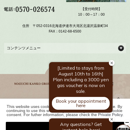
【受付時間】
10：00～17：00
住所 〒052-0316北海道伊達市大滝区北湯沢温泉町34
FAX：0142-68-6500
コンテンツメニュー
This website uses cookies to improve your user experience. By 
野口観光グループ一覧
continuing to use this website, you have agreed with our cookie 
consent. For futher information, please check the 
Private Policy
.
Agree
COPYRIGHT ©
2026 北湯沢温泉郷 湯元 ホロホロ山荘｜【公式】北海道の温泉宿