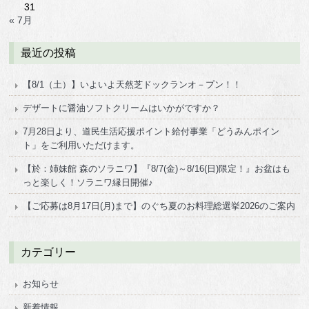
31
« 7月
最近の投稿
【8/1（土）】いよいよ天然芝ドックランオ－プン！！
デザートに醤油ソフトクリームはいかがですか？
7月28日より、道民生活応援ポイント給付事業「どうみんポイン
ト」をご利用いただけます。
【於：姉妹館 森のソラニワ】『8/7(金)～8/16(日)限定！』お盆はも
っと楽しく！ソラニワ縁日開催♪
【ご応募は8月17日(月)まで】のぐち夏のお料理総選挙2026のご案内
カテゴリー
お知らせ
新着情報