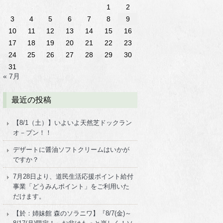
1
2
3
4
5
6
7
8
9
10
11
12
13
14
15
16
17
18
19
20
21
22
23
24
25
26
27
28
29
30
31
« 7月
最近の投稿
【8/1（土）】いよいよ天然芝ドックラン
オ－プン！！
デザートに醤油ソフトクリームはいかが
ですか？
7月28日より、道民生活応援ポイント給付
事業「どうみんポイント」をご利用いた
だけます。
【於：姉妹館 森のソラニワ】『8/7(金)～