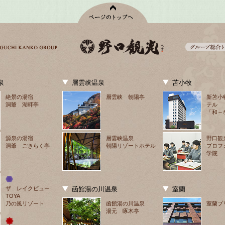
泉
層雲峡温泉
苫小牧
絶景の湯宿
層雲峡 朝陽亭
新苫小
洞爺 湖畔亭
テル
「和～
源泉の湯宿
層雲峡温泉
野口観
洞爺 ごきらく亭
朝陽リゾートホテル
プロフ
学院
ザ　レイクビュー
函館湯の川温泉
室蘭
TOYA
乃の風リゾート
函館湯の川温泉
室蘭プ
湯元 啄木亭