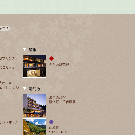
箱根
牧プリンスホ
きたの風茶寮
なごみ～」
光ホテル
ェッショナル
湯河原
源泉のお宿
湯河原 千代田荘
リンスホテル
山翠楼
SANSUIROU