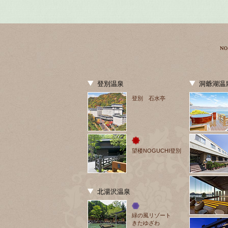
登別温泉
洞爺湖温
登別 石水亭
望楼NOGUCHI登別
北湯沢温泉
緑の風リゾート
きたゆざわ