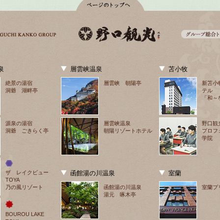
泉
層雲峡温泉
苫小牧
絶景の湯宿
層雲峡 朝陽亭
新苫小
洞爺 湖畔亭
テル
「和～
源泉の湯宿
層雲峡温泉
野口観
洞爺 ごきらく亭
朝陽リゾートホテル
プロフ
学院
ザ　レイクビュー
函館湯の川温泉
室蘭
TOYA
乃の風リゾート
函館湯の川温泉
室蘭プ
湯元 啄木亭
BOUROU LAKE 