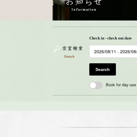
Check in - check out date
Search
Book for day-use