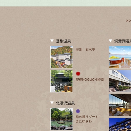
登別温泉
洞爺湖温
登別 石水亭
望楼NOGUCHI登別
北湯沢温泉
緑の風リゾート
きたゆざわ