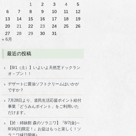
1
2
3
4
5
6
7
8
9
10
11
12
13
14
15
16
17
18
19
20
21
22
23
24
25
26
27
28
29
30
31
« 6月
最近の投稿
【8/1（土）】いよいよ天然芝ドックラン
オ－プン！！
デザートに醤油ソフトクリームはいかが
ですか？
7月28日より、道民生活応援ポイント給付
事業「どうみんポイント」をご利用いた
だけます。
【於：姉妹館 森のソラニワ】『8/7(金)～
8/16(日)限定！』お盆はもっと楽しく！ソ
ラニワ縁日開催♪