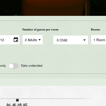
Number of guests per room
Rooms
 only
Date undecided