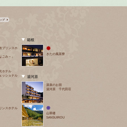
箱根
牧プリンスホ
きたの風茶寮
なごみ～」
光ホテル
ェッショナル
湯河原
源泉のお宿
湯河原 千代田荘
リンスホテル
山翠楼
SANSUIROU