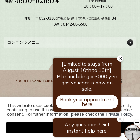
【受付時間】
10：00～17：00
住所 〒052-0316北海道伊達市大滝区北湯沢温泉町34
FAX：0142-68-6500
コンテンツメニュー
This website uses cookies to improve your user experience. By 
野口観光グループ一覧
continuing to use this website, you have agreed with our cookie 
consent. For futher information, please check the 
Private Policy
.
Agree
COPYRIGHT ©
2026 北湯沢温泉郷 湯元 ホロホロ山荘｜【公式】北海道の温泉宿
野口観光グループ. ALL RIGHTS RESERVED