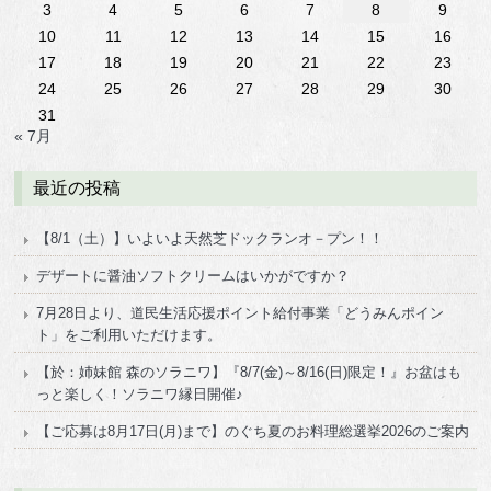
3
4
5
6
7
8
9
10
11
12
13
14
15
16
17
18
19
20
21
22
23
24
25
26
27
28
29
30
31
« 7月
最近の投稿
【8/1（土）】いよいよ天然芝ドックランオ－プン！！
デザートに醤油ソフトクリームはいかがですか？
7月28日より、道民生活応援ポイント給付事業「どうみんポイン
ト」をご利用いただけます。
【於：姉妹館 森のソラニワ】『8/7(金)～8/16(日)限定！』お盆はも
っと楽しく！ソラニワ縁日開催♪
【ご応募は8月17日(月)まで】のぐち夏のお料理総選挙2026のご案内