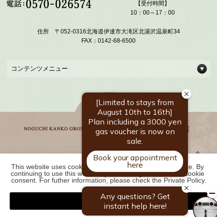
【受付時間】
10：00～17：00
住所 〒052-0316北海道伊達市大滝区北湯沢温泉町34
FAX：0142-68-6500
コンテンツメニュー
This website uses cookies to improve your user experience. By 
野口観光グループ一覧
continuing to use this website, you have agreed with our cookie 
consent. For futher information, please check the 
Private Policy
.
Agree
COPYRIGHT ©
2026 北湯沢温泉郷 湯元 ホロホロ山荘｜【公式】北海道の温泉宿
野口観光グループ. ALL RIGHTS RESERVED